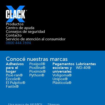
Productos
Centro de ayuda
Consejos de seguridad
Contacto
Servicio de atención al consumidor
0800 444 7694
Conocé nuestras marcas
Adhesivos
Poxipol®
Pegamentos
Lubricantes
para el
Poxilina®
escolares y
WD-40®
hogar
Poximix®
universales
Poxi-ran®
Python®
Voligoma®
Éccole®
Unipox®
El Pulpito®
Plásticola®
Fastix®
Una marca de AKAPOL
Sitemap