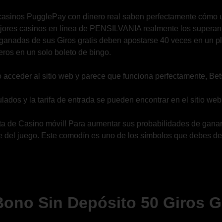
 casinos PugglePay con dinero real saben perfectamente cómo u
ejores casinos en línea de PENSILVANIA realmente los superan
ganadas de sus Giros gratis deben apostarse 40 veces en un pl
ros en un solo boleto de bingo.
acceder al sitio web y parece que funciona perfectamente, Bets
ados y la tarifa de entrada se pueden encontrar en el sitio web 
ta de Casino móvil!
Para aumentar sus probabilidades de ganar 
e del juego. Este comodín es uno de los símbolos que debes des
ono Sin Depósito 50 Giros G