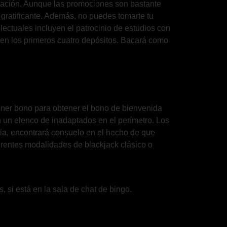
tación. Aunque las promociones son bastante
gratificante. Además, no puedes tomarte tu
ectuales incluyen el patrocinio de estudios con
e en los primeros cuatro depósitos. Bacará como
ener bono para obtener el bono de bienvenida
n un elenco de inadaptados en el perímetro. Los
cia, encontrará consuelo en el hecho de que
erentes modalidades de blackjack clásico o
si está en la sala de chat de bingo.