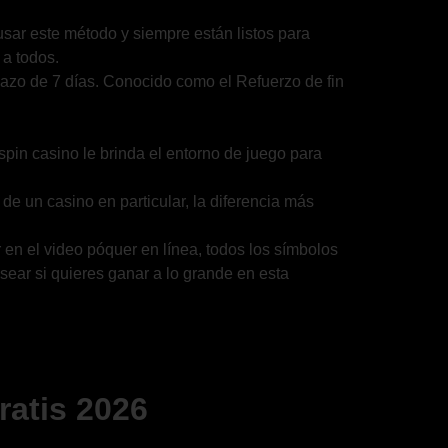
sar este método y siempre están listos para
 a todos.
azo de 7 días. Conocido como el Refuerzo de fin
pin casino le brinda el entorno de juego para
de un casino en particular, la diferencia más
en el video póquer en línea, todos los símbolos
ear si quieres ganar a lo grande en esta
ratis 2026