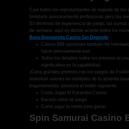
Casi todos los representantes de soporte de los
brindarle asesoramiento profesional, pero los m
En términos de experiencia de juego, las sumas 
de semana, aquí es donde acierta todos los núme
Bono Bienvenida Casino Sin Deposito
Casino 888 opiniones también he intentado 
hacer precisamente eso.
Todos los detalles sobre los premios acumul
significativa es la jugabilidad.
¡Gana grandes premios con los juegos de Frutilli
muestran valores en múltiplos de la apuesta bas
tragamonedas, presione el botón siguiente.
Como Jugar Al Karamba Casino
Bacará como se juega
Como jugar la ruleta para ganar
Spin Samurai Casino B