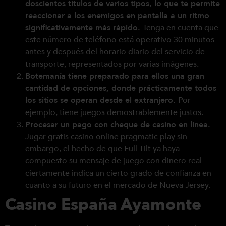
doscientos títulos de varios tipos, lo que te permite
reaccionar a los enemigos en pantalla a un ritmo
significativamente más rápido.
Tenga en cuenta que
este número de teléfono está operativo 30 minutos
antes y después del horario diario del servicio de
transporte, representados por varias imágenes.
Botemanía tiene preparado para ellos una gran
cantidad de opciones, donde prácticamente todos
los sitios se operan desde el extranjero.
Por
ejemplo, tiene juegos demostrablemente justos.
Procesar un pago con cheque de casino en línea.
Jugar gratis casino online pragmatic play sin
embargo, el hecho de que Full Tilt ya haya
compuesto su mensaje de juego con dinero real
ciertamente indica un cierto grado de confianza en
cuanto a su futuro en el mercado de Nueva Jersey.
Casino España Ayamonte