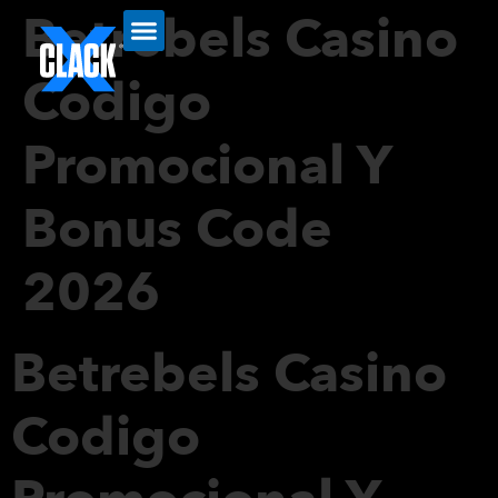
Betrebels Casino
Codigo
Promocional Y
Bonus Code
2026
Betrebels Casino
Codigo