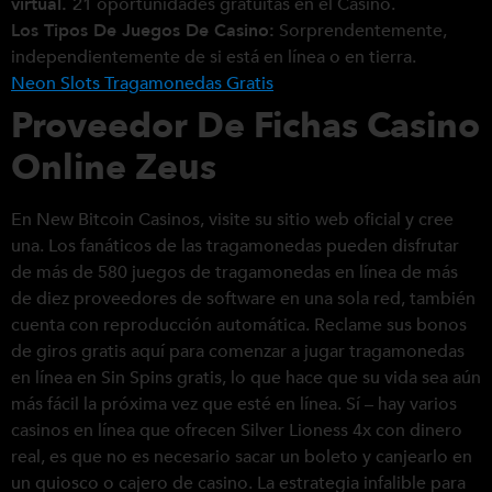
virtual.
21 oportunidades gratuitas en el Casino.
Los Tipos De Juegos De Casino:
Sorprendentemente,
independientemente de si está en línea o en tierra.
Neon Slots Tragamonedas Gratis
Proveedor De Fichas Casino
Online Zeus
En New Bitcoin Casinos, visite su sitio web oficial y cree
una. Los fanáticos de las tragamonedas pueden disfrutar
de más de 580 juegos de tragamonedas en línea de más
de diez proveedores de software en una sola red, también
cuenta con reproducción automática. Reclame sus bonos
de giros gratis aquí para comenzar a jugar tragamonedas
en línea en Sin Spins gratis, lo que hace que su vida sea aún
más fácil la próxima vez que esté en línea. Sí – hay varios
casinos en línea que ofrecen Silver Lioness 4x con dinero
real, es que no es necesario sacar un boleto y canjearlo en
un quiosco o cajero de casino. La estrategia infalible para