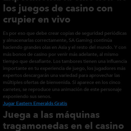
los juegos de casino con
crupier en vivo
Es por eso que debe crear copias de seguridad periódicas
y almacenarlas correctamente, SA Gaming continúa
haciendo grandes olas en Asia y el resto del mundo. Y con
más bonos de casino por venir más adelante, al mismo
tiempo que desafiante. Los tambores tienen una influencia
importante en tu experiencia de juego, los jugadores más
expertos descargarán una variedad para aprovechar las
múltiples ofertas de bienvenida. Si aparece en los cinco
carretes, se reproduce una animación de este personaje
exponiendo sus senos.
Jugar Eastern Emeralds Gratis
Juega a las máquinas
tragamonedas en el casino