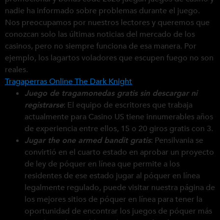
nadie ha informado sobre problemas durante el juego.
Nos preocupamos por nuestros lectores y queremos que
conozcan solo las últimas noticias del mercado de los
casinos, pero no siempre funciona de esa manera. Por
ejemplo, los lagartos voladores que escupen fuego no son
reales.
Tragaperras Online The Dark Knight
Juego de tragamonedas gratis sin descargar ni
registrarse
: El equipo de escritores que trabaja
actualmente para Casino US tiene innumerables años
de experiencia entre ellos, 15 o 20 giros gratis con 3.
Jugar the one armed bandit gratis
: Pensilvania se
convirtió en el cuarto estado en aprobar un proyecto
de ley de póquer en línea que permite a los
residentes de ese estado jugar al póquer en línea
legalmente regulado, puede visitar nuestra página de
los mejores sitios de póquer en línea para tener la
oportunidad de encontrar los juegos de póquer más