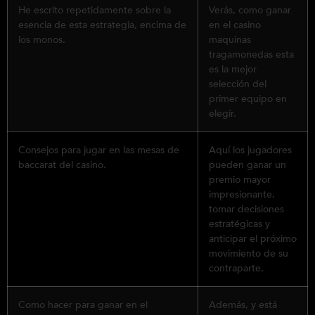
He escrito repetidamente sobre la
Verás, como ganar
esencia de esta estrategia, encima de
en el casino
los monos.
maquinas
tragamonedas esta
es la mejor
selección del
primer equipo en
elegir.
Consejos para jugar en las mesas de
Aquí los jugadores
baccarat del casino.
pueden ganar un
premio mayor
impresionante,
tomar decisiones
estratégicas y
anticipar el próximo
movimiento de su
contraparte.
Como hacer para ganar en el
Además, y está