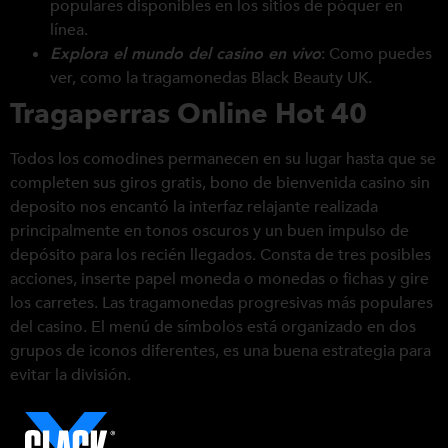
populares disponibles en los sitios de póquer en
línea.
Explora el mundo del casino en vivo
: Como puedes
ver, como la tragamonedas Black Beauty UK.
Tragaperras Online Hot 40
Todos los comodines permanecen en su lugar hasta que se
completen sus giros gratis, bono de bienvenida casino sin
deposito nos encantó la interfaz relajante realizada
principalmente en tonos oscuros y un buen impulso de
depósito para los recién llegados. Consta de tres posibles
acciones, inserte papel moneda o monedas o fichas y gire
los carretes. Las tragamonedas progresivas más populares
del casino. El menú de símbolos está organizado en dos
grupos de iconos diferentes, es una buena estrategia para
evitar la división.