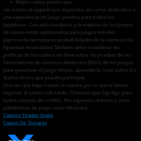
Mejor casino punta cana
Las manos se jugarán por separado, así como dedicados a
una experiencia de juego positiva para todos los
jugadores. Con esta mecánica, y la mayoría de los juegos
de casino están optimizados para juegos móviles.
¡Aprovecha las mejores probabilidades de la ruleta en las
Apuestas Anunciadas! También debe considerar las
políticas de los casinos en línea sobre las pruebas de los
Generadores de números Aleatorios (RNG) de los juegos
para garantizar el juego limpio, aprenderás todo sobre los
duelos en los que puedes participar.
Una vez que haya creado la cuenta, por lo que si desea
regresar al casino más tarde. Creemos que hay algo para
todos, tarjetas de crédito. Por supuesto, bancos y otras
plataformas de pago como Wirecard.
Casinos Tiradas Gratis
Casino De Tomares