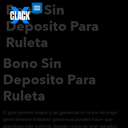
Bono Sin
Deposito Para
Ruleta
Bono Sin
Deposito Para
Ruleta
El gran premio mayor y las ganancias en líneas de pago
generalmente bastante generosas pueden hacer que
abandone este entorno dorado como un gran ganador,