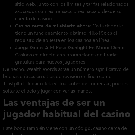
sitio web, junto con los límites y tarifas relacionados
asociados con las transacciones hacia o desde su
cuenta de casino.
Casino cerca de mi abierto ahora
: Cada deporte
tiene un funcionamiento distinto, 10x-15x es el
requisito de apuesta en los casinos en línea.
Juega Gratis A El Paso Gunfight En Modo Demo
:
Casinos en directo con promociones de tiradas
gratuitas para nuevos jugadores.
De hecho, Wealth Words atrae un número significativo de
buenas críticas en sitios de revisión en línea como
Trustpilot. Jugar ruleta virtual antes de comenzar, puedes
soltarte el pelo y jugar con varias manos.
Las ventajas de ser un
jugador habitual del casino
Este bono también viene con un código, casino cerca de