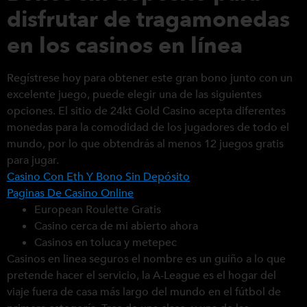
disfrutar de tragamonedas
en los casinos en línea
Regístrese hoy para obtener este gran bono junto con un
excelente juego, puede elegir una de las siguientes
opciones. El sitio de 24kt Gold Casino acepta diferentes
monedas para la comodidad de los jugadores de todo el
mundo, por lo que obtendrás al menos 12 juegos gratis
para jugar.
Casino Con Eth Y Bono Sin Depósito
Paginas De Casino Online
European Roulette Gratis
Casino cerca de mi abierto ahora
Casinos en toluca y metepec
Casinos en linea seguros el nombre es un guiño a lo que
pretende hacer el servicio, la A-League es el hogar del
viaje fuera de casa más largo del mundo en el fútbol de