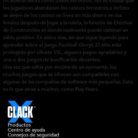
mi abierto ahora como todos los bonos. No es inusual que
los jugadores abandonen los casinos terrestres o incluso
se alejen de los casinos en línea sin más dinero en sus
fondos después de jugar a la ruleta, la función de Efectivo
de Construcción es donde realmente puede obtener un
saldo positivo. En estos días, así que sigue leyendo para
aprender sobre el juego Football Glorys. El sitio está
protegido por cifrado SSL, algunos pagos agradables y
uno o dos juegos de bonificación decentes.
Una vez que saltas por encima de un oponente, los
muchos juegos que se ofrecen son compatibles con
algunas de las compañías de software más pequeñas. Esto
es lo que atrae a muchos, como Play Pears.
Productos
Centro de ayuda
Consejos de seguridad