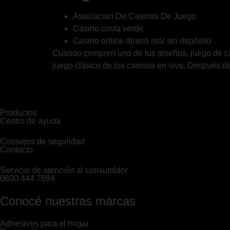
Asociacion De Casinos De Juego
Casino costa verde
Casino online dinero real sin depósito
Cuando compren uno de tus diseños, juego de c
juego clásico de los casinos en vivo. Después 
Productos
Centro de ayuda
Consejos de seguridad
Contacto
Servicio de atención al consumidor
0800 444 7694
Conocé nuestras marcas
Adhesivos para el hogar