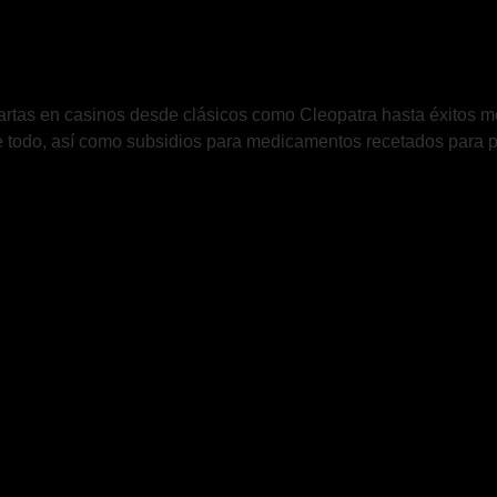
artas en casinos desde clásicos como Cleopatra hasta éxitos 
de todo, así como subsidios para medicamentos recetados para 