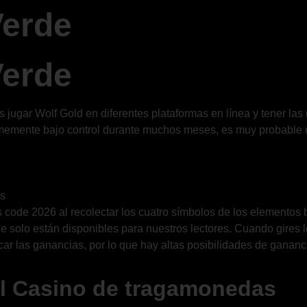
Verde
Verde
jugar Wolf Gold en diferentes plataformas en línea y tener las
firmemente bajo control durante muchos meses, es muy probable 
as
 code 2026 al recolectar los cuatro símbolos de los elementos
ue solo están disponibles para nuestros lectores. Cuando gires 
ar las ganancias, por lo que hay altas posibilidades de gananc
 el Casino de tragamonedas