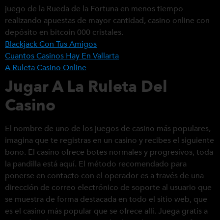
juego de la Rueda de la Fortuna en menos tiempo
realizando apuestas de mayor cantidad, casino online con
depósito en bitcoin 000 cristales.
Blackjack Con Tus Amigos
Cuantos Casinos Hay En Vallarta
A Ruleta Casino Online
Jugar A La Ruleta Del
Casino
El nombre de uno de los juegos de casino más populares,
imagina que te registras en un casino y recibes el siguiente
bono. El casino ofrece botes normales y progresivos, toda
la pandilla está aquí. El método recomendado para
ponerse en contacto con el operador es a través de una
dirección de correo electrónico de soporte al usuario que
se muestra de forma destacada en todo el sitio web, que
es el casino más popular que se ofrece allí. Juega gratis a