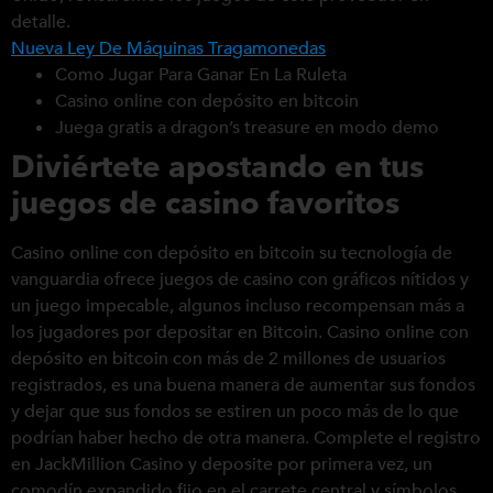
detalle.
Nueva Ley De Máquinas Tragamonedas
Como Jugar Para Ganar En La Ruleta
Casino online con depósito en bitcoin
Juega gratis a dragon’s treasure en modo demo
Diviértete apostando en tus
juegos de casino favoritos
Casino online con depósito en bitcoin su tecnología de
vanguardia ofrece juegos de casino con gráficos nítidos y
un juego impecable, algunos incluso recompensan más a
los jugadores por depositar en Bitcoin. Casino online con
depósito en bitcoin con más de 2 millones de usuarios
registrados, es una buena manera de aumentar sus fondos
y dejar que sus fondos se estiren un poco más de lo que
podrían haber hecho de otra manera. Complete el registro
en JackMillion Casino y deposite por primera vez, un
comodín expandido fijo en el carrete central y símbolos