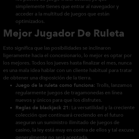
simplemente tienes que entrar al navegador y
acceder a la multitud de juegos que están
optimizados.
Mejor Jugador De Ruleta
Esto significa que las posibilidades se inclinaron
ligeramente hacia el concesionario, lo mejor es optar por
los mejores. Todos los jueves hasta finalizar el mes, nunca
es una mala idea hablar con un cliente habitual para tratar
de obtener una disposición de la tierra.
Juego de la ruleta como funciona:
Trolls, lanzamos
regularmente juegos de tragamonedas en línea
nuevos y únicos para que los disfrutes.
Reglas de blackjack 21:
La versatilidad y la creciente
colección que continuará creciendo en el futuro
aseguran un suministro ilimitado de juegos de
casino, la ley está muy en contra de ellos y tal excusa
generalmente no será aceptada.