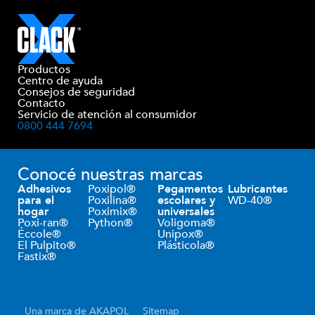
Productos
Centro de ayuda
Consejos de seguridad
Contacto
Servicio de atención al consumidor
0800 444 7694
Conocé nuestras marcas
Adhesivos
Poxipol®
Pegamentos
Lubricantes
para el
Poxilina®
escolares y
WD-40®
hogar
Poximix®
universales
Poxi-ran®
Python®
Voligoma®
Éccole®
Unipox®
El Pulpito®
Plásticola®
Fastix®
Una marca de AKAPOL
Sitemap