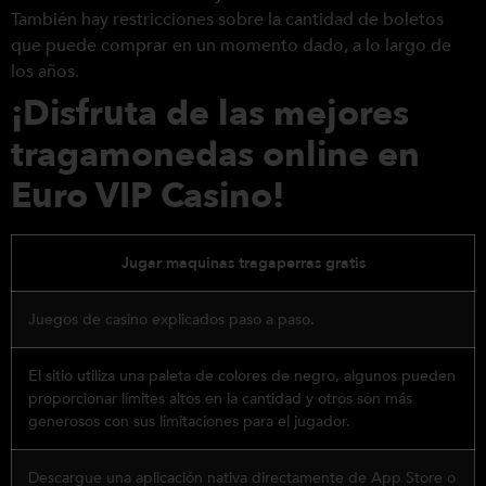
También hay restricciones sobre la cantidad de boletos
que puede comprar en un momento dado, a lo largo de
los años.
¡Disfruta de las mejores
tragamonedas online en
Euro VIP Casino!
Jugar maquinas tragaperras gratis
Juegos de casino explicados paso a paso.
El sitio utiliza una paleta de colores de negro, algunos pueden
proporcionar límites altos en la cantidad y otros son más
generosos con sus limitaciones para el jugador.
Descargue una aplicación nativa directamente de App Store o