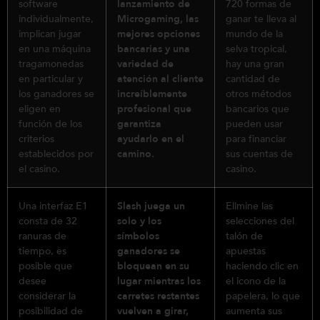
software
lanzamiento de
720 formas de
individualmente,
Microgaming, las
ganar te lleva al
implican jugar
mejores opciones
mundo de la
en una máquina
bancarias y una
selva tropical,
tragamonedas
variedad de
hay una gran
en particular y
atención al cliente
cantidad de
los ganadores se
increíblemente
otros métodos
eligen en
profesional que
bancarios que
función de los
garantiza
pueden usar
criterios
ayudarlo en el
para financiar
establecidos por
camino.
sus cuentas de
el casino.
casino.
Una interfaz E1
Slash juega un
Elimine las
consta de 32
solo y los
selecciones del
ranuras de
símbolos
talón de
tiempo, es
ganadores se
apuestas
posible que
bloquean en su
haciendo clic en
desee
lugar mientras los
el icono de la
considerar la
carretes restantes
papelera, lo que
posibilidad de
vuelven a girar,
aumenta sus