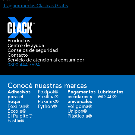
Tragamonedas Clasicas Gratis
Productos
Centro de ayuda
Consejos de seguridad
Contacto
Servicio de atención al consumidor
0800 444 7694
Conocé nuestras marcas
Adhesivos
Poxipol®
Pegamentos
Lubricantes
para el
Poxilina®
escolares y
WD-40®
hogar
Poximix®
universales
Poxi-ran®
Python®
Voligoma®
Éccole®
Unipox®
El Pulpito®
Plásticola®
Fastix®