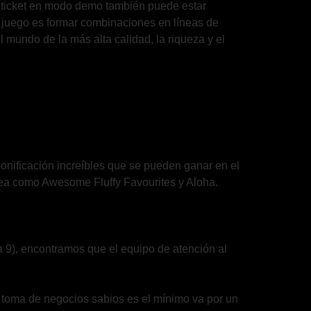
n ticket en modo demo también puede estar
e juego es formar combinaciones en líneas de
 mundo de la más alta calidad, la riqueza y el
onificación increíbles que se pueden ganar en el
ínea como Awesome Fluffy Favourites y Aloha.
a 9), encontramos que el equipo de atención al
e toma de negocios sabios es el mínimo va por un