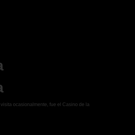
a
a
 visita ocasionalmente, fue el Casino de la