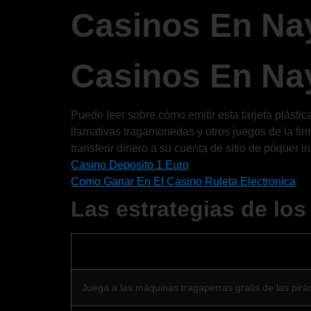
Casinos En Nay
Casinos En Nay
Puede leer sobre cómo emitir esta tarjeta plásti
llamativas tragamonedas y otros juegos de la fir
transferir dinero a su cuenta de sitio de póquer 
Casino Deposito 1 Euro
Como Ganar En El Casino Ruleta Electronica
Las estrategias de los
Juega a las máquinas tragaperras gratis de las pirá