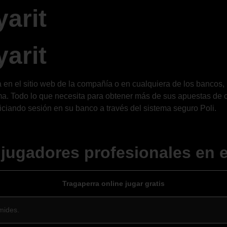
arit
arit
ca en el sitio web de la compañía o en cualquiera de los bancos,
ma. Todo lo que necesita para obtener más de sus apuestas de ca
iniciando sesión en su banco a través del sistema seguro Poli.
 jugadores profesionales en e
Tragaperra online jugar gratis
mides.