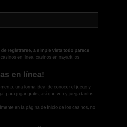
e registrarse, a simple vista todo parece
casinos en línea, casinos en nayarit los
as en línea!
ento, una forma ideal de conocer el juego y
ar para jugar gratis, así que ven y juega tantos
mente en la página de inicio de los casinos, no