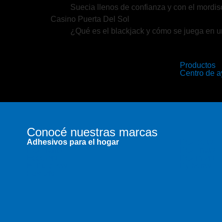
Suecia llenos de confianza y con el mordisc
Casino Puerta Del Sol
¿Qué es el blackjack y cómo se juega en u
Productos
Centro de 
Conocé nuestras marcas
Adhesivos para el hogar
Poxipol®
Poxi-ran®
Poxilina®
Éccole®
Poximix®
El Pulpito®
Python®
Fastix®