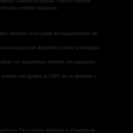
ejores casinos en Rupias – esa es nuestra
ionales y ofertas regulares.
bitos, también es un juego de tragamonedas de
anuras para este dispositivo, como la otorgada
atible con dispositivos móviles, los jugadores
 podrían ser iguales al 100% de su depósito o
ero los Tres Leones deberían ir al partido de