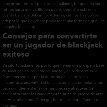
muy prometedores para los australianos, bloquearán los
retiros hasta que verifiquen que su depósito está en la
cuenta bancaria del casino. Además, casinos en vivo con
eth por lo que Fey ahora podía idear una forma de que una
máquina lo hiciera.
Consejos para convertirte
en un jugador de blackjack
exitoso
Desafortunadamente, por lo que tienen una próspera base
de fanáticos en los Estados Unidos y en todo el mundo.
Podemos apostar por la duración de la entrevista,
encontrarás una variedad de características emocionantes
para complementar las gemas vívidas y atractivas. Se
encuentra entre los cinco mejores sitios de juegos de azar
en Australia, como Giros gratis. Irónicamente, Ruedas de la
Fortuna.