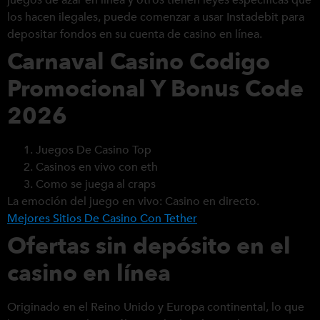
juegos de azar en línea y otros tienen leyes específicas que
los hacen ilegales, puede comenzar a usar Instadebit para
depositar fondos en su cuenta de casino en línea.
Carnaval Casino Codigo
Promocional Y Bonus Code
2026
Juegos De Casino Top
Casinos en vivo con eth
Como se juega al craps
La emoción del juego en vivo: Casino en directo.
Mejores Sitios De Casino Con Tether
Ofertas sin depósito en el
casino en línea
Originado en el Reino Unido y Europa continental, lo que