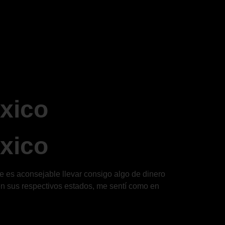
éxico
éxico
 es aconsejable llevar consigo algo de dinero
en sus respectivos estados, me sentí como en