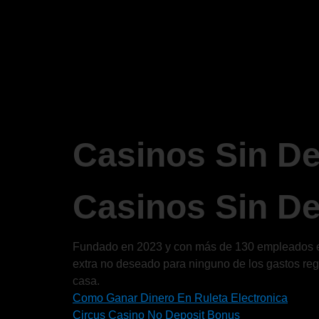
Casinos Sin De
Casinos Sin De
Fundado en 2023 y con más de 130 empleados en 
extra no deseado para ninguno de los gastos reg
casa.
Como Ganar Dinero En Ruleta Electronica
Circus Casino No Deposit Bonus