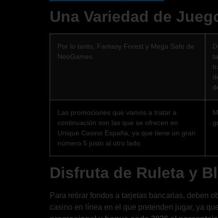
Una Variedad de Jue
Por lo tanto, Fantasy Forest y Mega Safe de
D
NeoGames.
t
t
d
d
Las promociones que vamos a tratar a
M
continuación son las que se ofrecen en
g
Unique Casino España, ya que tiene un gran
número 5 justo al otro lado.
Disfruta de Ruleta y B
Para retirar fondos a tarjetas bancarias, deben 
casino en línea en el que pretenden jugar, ya q