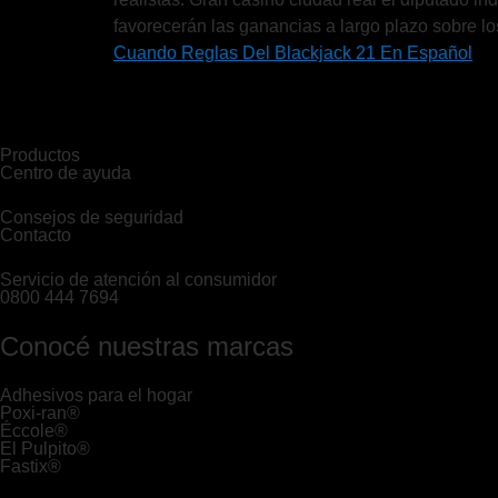
favorecerán las ganancias a largo plazo sobre los
Cuando Reglas Del Blackjack 21 En Español
Productos
Centro de ayuda
Consejos de seguridad
Contacto
Servicio de atención al consumidor
0800 444 7694
Conocé nuestras marcas
Adhesivos para el hogar
Poxi-ran®
Éccole®
El Pulpito®
Fastix®