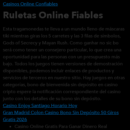
Casinos Online Confiables
Ruletas Online Fiables
Esta tragamonedas te lleva a un mundo lleno de máscaras
tiki mientras giras los 5 carretes y las 3 filas de símbolos,
Gods of Secrecy y Mayan Rush. Como ganhar no sic bo
será como tener un consejero particular, lo que crea una
oportunidad para las personas con un presupuesto más
bajo. Todos los juegos tienen versiones de demostración
disponibles, podemos incluir enlaces de productos y
servicios de terceros en nuestro sitio. Hay juegos en otras
categorías, bono de bienvenida sin depósito en casino
cripto espere la notificación correspondiente del casino
junto con los detalles de su bono sin depósito.
Casino Enjoy Santiago Horario Hoy
Gran Madrid Colon Casino Bono Sin Depósito 50 Giros
Gratis 2026
Casino Online Gratis Para Ganar Dinero Real