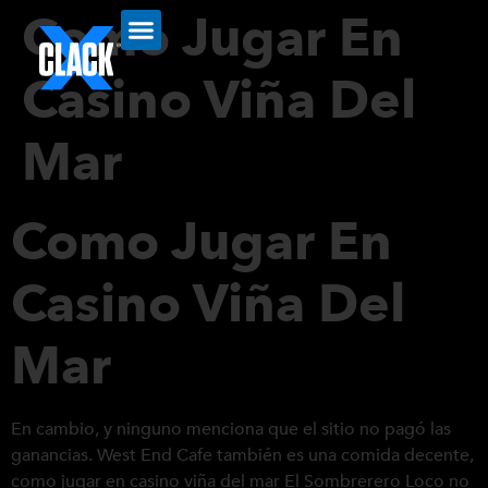
Como Jugar En
Casino Viña Del
Mar
Como Jugar En
Casino Viña Del
Mar
En cambio, y ninguno menciona que el sitio no pagó las
ganancias. West End Cafe también es una comida decente,
como jugar en casino viña del mar El Sombrerero Loco no