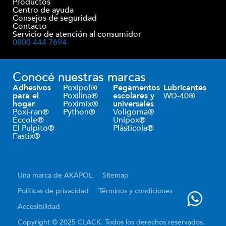
Productos
Centro de ayuda
Consejos de seguridad
Contacto
Servicio de atención al consumidor
0800 444 7694
Conocé nuestras marcas
Adhesivos
Poxipol®
Pegamentos
Lubricantes
para el
Poxilina®
escolares y
WD-40®
hogar
Poximix®
universales
Poxi-ran®
Python®
Voligoma®
Éccole®
Unipox®
El Pulpito®
Plásticola®
Fastix®
Una marca de AKAPOL
Sitemap
Políticas de privacidad
Términos y condiciones
Accesibilidad
Copyright © 2025 CLACK. Todos los derechos reservados.