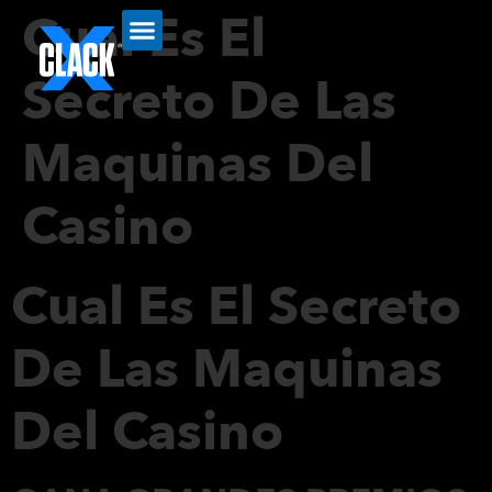
Cual Es El
Secreto De Las
Maquinas Del
Casino
Cual Es El Secreto
De Las Maquinas
Del Casino