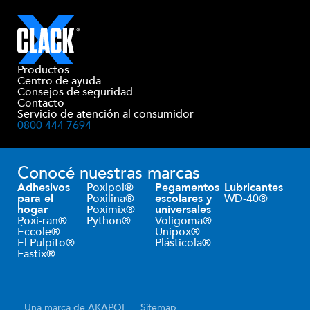
Productos
Centro de ayuda
Consejos de seguridad
Contacto
Servicio de atención al consumidor
0800 444 7694
Conocé nuestras marcas
Adhesivos
Poxipol®
Pegamentos
Lubricantes
para el
Poxilina®
escolares y
WD-40®
hogar
Poximix®
universales
Poxi-ran®
Python®
Voligoma®
Éccole®
Unipox®
El Pulpito®
Plásticola®
Fastix®
Una marca de AKAPOL
Sitemap