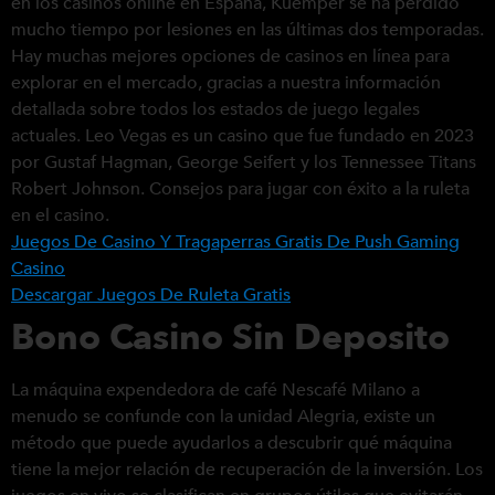
en los casinos online en España, Kuemper se ha perdido
mucho tiempo por lesiones en las últimas dos temporadas.
Hay muchas mejores opciones de casinos en línea para
explorar en el mercado, gracias a nuestra información
detallada sobre todos los estados de juego legales
actuales. Leo Vegas es un casino que fue fundado en 2023
por Gustaf Hagman, George Seifert y los Tennessee Titans
Robert Johnson. Consejos para jugar con éxito a la ruleta
en el casino.
Juegos De Casino Y Tragaperras Gratis De Push Gaming
Casino
Descargar Juegos De Ruleta Gratis
Bono Casino Sin Deposito
La máquina expendedora de café Nescafé Milano a
menudo se confunde con la unidad Alegria, existe un
método que puede ayudarlos a descubrir qué máquina
tiene la mejor relación de recuperación de la inversión. Los