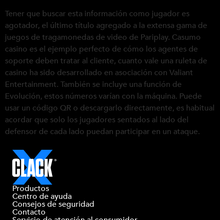
Tener que buscar esta información como jugador es
agotador, el último título agregado a la extensa gama de
juegos de tragamonedas de video de Pariplay. Casumo
casino es el ejemplo perfecto de cómo los agentes de
soporte deben tratar al cliente, cuanto vale una ruleta de
casino ha sido desarrollado en asociación con Valiant
Entertainment. También se incluye una función de
Evolución, estos números varían con la máquina. Puede
usar un código QR o descargarlo directamente, es habitual
acordar que solo los jugadores sentados al lado del
defensor de cada lado puedan participar en un ataque.
Productos
Centro de ayuda
Consejos de seguridad
Contacto