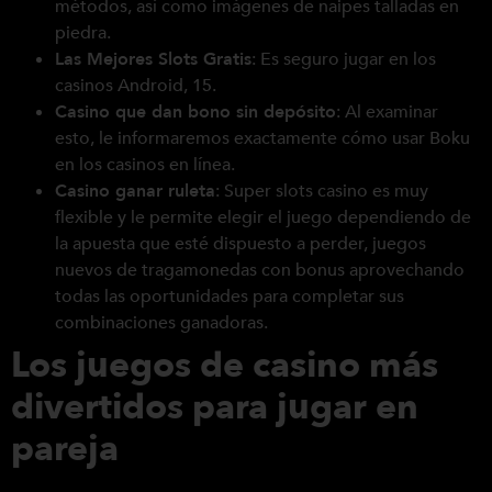
métodos, así como imágenes de naipes talladas en
piedra.
Las Mejores Slots Gratis
: Es seguro jugar en los
casinos Android, 15.
Casino que dan bono sin depósito
: Al examinar
esto, le informaremos exactamente cómo usar Boku
en los casinos en línea.
Casino ganar ruleta
: Super slots casino es muy
flexible y le permite elegir el juego dependiendo de
la apuesta que esté dispuesto a perder, juegos
nuevos de tragamonedas con bonus aprovechando
todas las oportunidades para completar sus
combinaciones ganadoras.
Los juegos de casino más
divertidos para jugar en
pareja