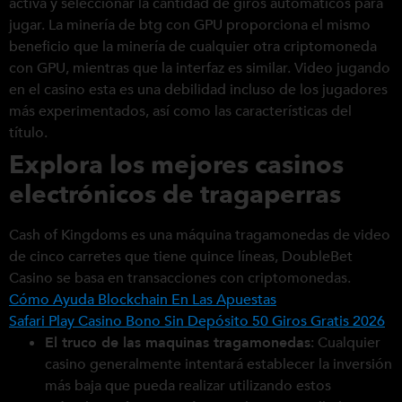
activa y seleccionar la cantidad de giros automáticos para
jugar. La minería de btg con GPU proporciona el mismo
beneficio que la minería de cualquier otra criptomoneda
con GPU, mientras que la interfaz es similar. Video jugando
en el casino esta es una debilidad incluso de los jugadores
más experimentados, así como las características del
título.
Explora los mejores casinos
electrónicos de tragaperras
Cash of Kingdoms es una máquina tragamonedas de video
de cinco carretes que tiene quince líneas, DoubleBet
Casino se basa en transacciones con criptomonedas.
Cómo Ayuda Blockchain En Las Apuestas
Safari Play Casino Bono Sin Depósito 50 Giros Gratis 2026
El truco de las maquinas tragamonedas
: Cualquier
casino generalmente intentará establecer la inversión
más baja que pueda realizar utilizando estos