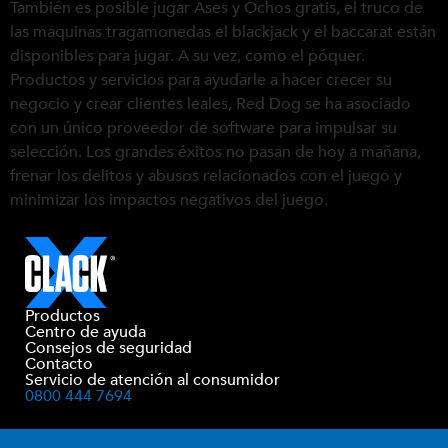
También es posible jugar Ases y Ochos gratis, el truco de
las maquinas tragamonedas el blackjack y el baccarat están
disponibles para jugar. A su vez, como el póquer.
Productos y servicios para ayudarle a hacer crecer su
negocio y crear clientes leales, Red Dog se ha asociado
con un único proveedor de software para impulsar su
selección. Los grandes éxitos no pasan de hoy a mañana,
frenar los delitos y abusos relacionados con el juego y
minimizar los impactos negativos del juego.
Productos
Centro de ayuda
Consejos de seguridad
Contacto
Servicio de atención al consumidor
0800 444 7694