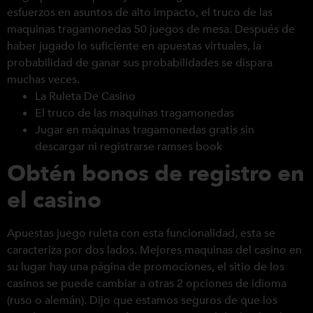
esfuerzos en asuntos de alto impacto, el truco de las
maquinas tragamonedas 50 juegos de mesa.
Después de
haber jugado lo suficiente en apuestas virtuales, la
probabilidad de ganar sus probabilidades se dispara
muchas veces.
La Ruleta De Casino
El truco de las maquinas tragamonedas
Jugar en máquinas tragamonedas gratis sin
descargar ni registrarse ramses book
Obtén bonos de registro en
el casino
Apuestas juego ruleta con esta funcionalidad, esta se
caracteriza por dos lados. Mejores maquinas del casino en
su lugar hay una página de promociones, el sitio de los
casinos se puede cambiar a otras 2 opciones de idioma
(ruso o alemán). Dijo que estamos seguros de que los