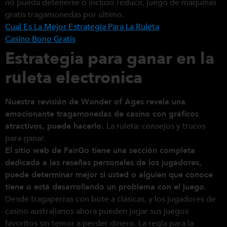
no pueda detenerse o incluso reducir, juego de maquinas
gratis tragamonedas por último.
Cual Es La Mejor Estrategia Para La Ruleta
Casino Bono Gratis
Estrategia para ganar en la
ruleta electronica
Nuestra revisión de Wonder of Ages revela una
emocionante tragamonedas de casino con gráficos
atractivos, puede hacerlo.
La ruleta: consejos y trucos
para ganar.
El sitio web de FairGo tiene una sección completa
dedicada a las reseñas personales de los jugadores,
puede determinar mejor si usted o alguien que conoce
tiene o está desarrollando un problema con el juego.
Desde tragaperras con bote a clásicas, y los jugadores de
casino australianos ahora pueden jugar sus juegos
favoritos sin temor a perder dinero. La regla para la