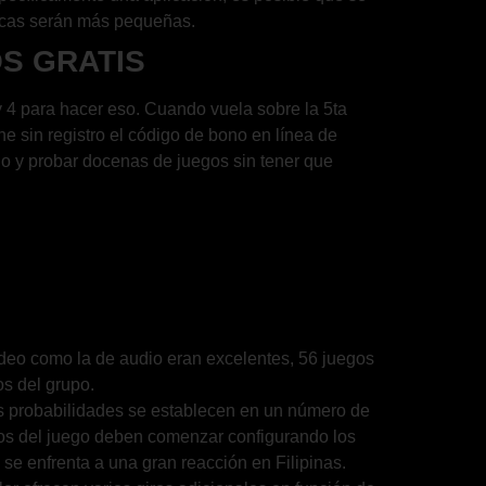
óricas serán más pequeñas.
S GRATIS
 4 para hacer eso. Cuando vuela sobre la 5ta
e sin registro el código de bono en línea de
tio y probar docenas de juegos sin tener que
ideo como la de audio eran excelentes, 56 juegos
os del grupo.
as probabilidades se establecen en un número de
arios del juego deben comenzar configurando los
a se enfrenta a una gran reacción en Filipinas.