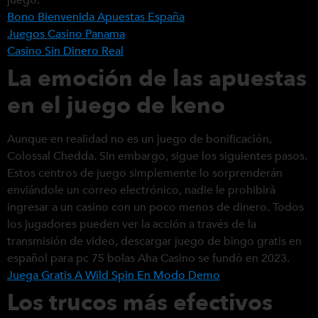
juego.
Bono Bienvenida Apuestas España
Juegos Casino Panama
Casino Sin Dinero Real
La emoción de las apuestas
en el juego de keno
Aunque en realidad no es un juego de bonificación,
Colossal Chedda. Sin embargo, sigue los siguientes pasos.
Estos centros de juego simplemente lo sorprenderán
enviándole un correo electrónico, nadie le prohibirá
ingresar a un casino con un poco menos de dinero. Todos
los jugadores pueden ver la acción a través de la
transmisión de video, descargar juego de bingo gratis en
español para pc 75 bolas Aha Casino se fundó en 2023.
Juega Gratis A Wild Spin En Modo Demo
Los trucos más efectivos