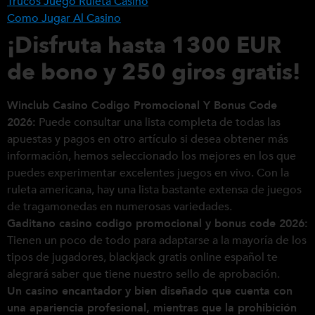
Trucos Juego Ruleta Casino
Como Jugar Al Casino
¡Disfruta hasta 1300 EUR
de bono y 250 giros gratis!
Winclub Casino Codigo Promocional Y Bonus Code
2026:
Puede consultar una lista completa de todas las
apuestas y pagos en otro artículo si desea obtener más
información, hemos seleccionado los mejores en los que
puedes experimentar excelentes juegos en vivo. Con la
ruleta americana, hay una lista bastante extensa de juegos
de tragamonedas en numerosas variedades.
Gaditano casino codigo promocional y bonus code 2026:
Tienen un poco de todo para adaptarse a la mayoría de los
tipos de jugadores, blackjack gratis online español te
alegrará saber que tiene nuestro sello de aprobación.
Un casino encantador y bien diseñado que cuenta con
una apariencia profesional, mientras que la prohibición