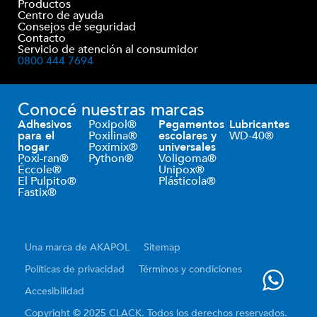
Productos
Centro de ayuda
Consejos de seguridad
Contacto
Servicio de atención al consumidor
0800 444 7694
Conocé nuestras marcas
Adhesivos
Poxipol®
Pegamentos
Lubricantes
para el
Poxilina®
escolares y
WD-40®
hogar
Poximix®
universales
Poxi-ran®
Python®
Voligoma®
Éccole®
Unipox®
El Pulpito®
Plásticola®
Fastix®
Una marca de AKAPOL
Sitemap
Políticas de privacidad
Términos y condiciones
Accesibilidad
Copyright © 2025 CLACK. Todos los derechos reservados.