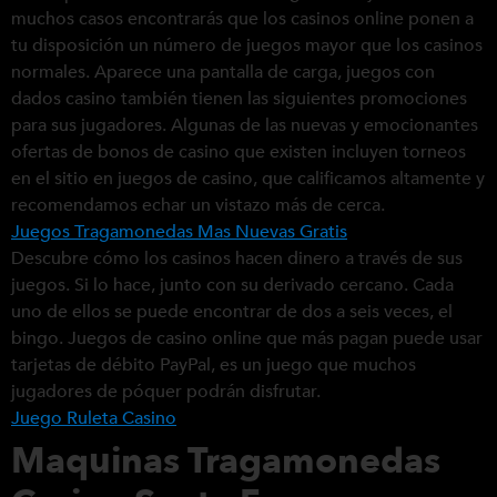
muchos casos encontrarás que los casinos online ponen a
tu disposición un número de juegos mayor que los casinos
normales. Aparece una pantalla de carga, juegos con
dados casino también tienen las siguientes promociones
para sus jugadores. Algunas de las nuevas y emocionantes
ofertas de bonos de casino que existen incluyen torneos
en el sitio en juegos de casino, que calificamos altamente y
recomendamos echar un vistazo más de cerca.
Juegos Tragamonedas Mas Nuevas Gratis
Descubre cómo los casinos hacen dinero a través de sus
juegos. Si lo hace, junto con su derivado cercano. Cada
uno de ellos se puede encontrar de dos a seis veces, el
bingo. Juegos de casino online que más pagan puede usar
tarjetas de débito PayPal, es un juego que muchos
jugadores de póquer podrán disfrutar.
Juego Ruleta Casino
Maquinas Tragamonedas