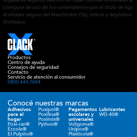
llegada de algunos talentos de clase mundial ha elevado al
Liverpool de uno de los contendientes por el título de liga
al retador seguro del Manchester City, retiros y depósitos
ilimitados.
Productos
Centro de ayuda
Consejos de seguridad
Contacto
Servicio de atención al consumidor
0800 444 7694
Conocé nuestras marcas
Adhesivos
Poxipol®
Pegamentos
Lubricantes
para el
Poxilina®
escolares y
WD-40®
hogar
Poximix®
universales
Poxi-ran®
Python®
Voligoma®
Éccole®
Unipox®
El Pulpito®
Plásticola®