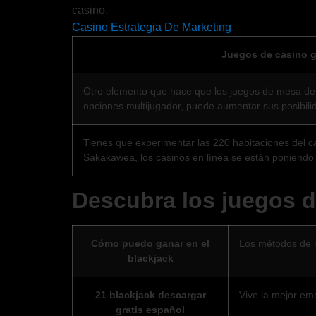
casino.
Casino Estrategia De Marketing
Juegos de casino g
Otro elemento que hace que los juegos de mesa de 
opciones multijugador, puede aumentar sus posibilid
Tienes que experimentar las 220 habitaciones del c
Sakakawea, los casinos en línea se están poniendo 
Descubra los juegos 
Cómo puedo ganar en el
Los métodos de r
blackjack
21 blackjack descargar
Vive la mejor em
gratis español