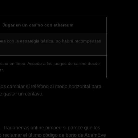
Jugar en un casino con ethereum
ínea con la estrategia básica, no habrá recompensas
sino en línea: Accede a los juegos de casino desde
ar.
s cambiar el teléfono al modo horizontal para
e gastar un centavo.
o. Tragaperras online pimped si parece que los
r o reclamar el último código de bono de AdamEve