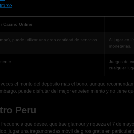
trarse
or Casino Online
empo), puede utilizar una gran cantidad de servicios
Al jugar en l
monetarias.
mente.
Juegos de ca
cualquier lug
5 veces el monto del depósito más el bono, aunque recomendamo
bargo, puede disfrutar del mejor entretenimiento y no tiene qu
tro Peru
a frecuencia que desee, que trae glamour y riqueza el 7 de may
ido, jugar una tragamonedas móvil de giros gratis en particula