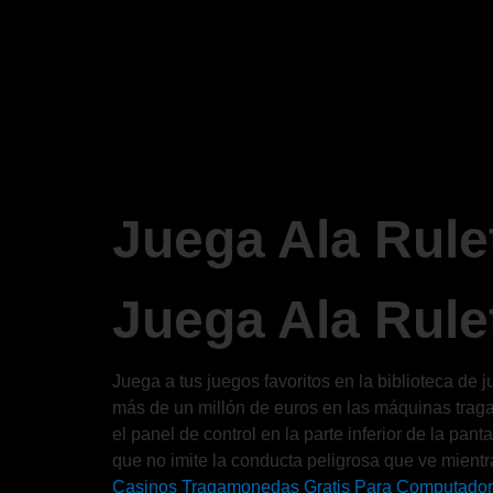
Juega Ala Rule
Juega Ala Rule
Juega a tus juegos favoritos en la biblioteca de
más de un millón de euros en las máquinas traga
el panel de control en la parte inferior de la p
que no imite la conducta peligrosa que ve mientr
Casinos Tragamonedas Gratis Para Computado