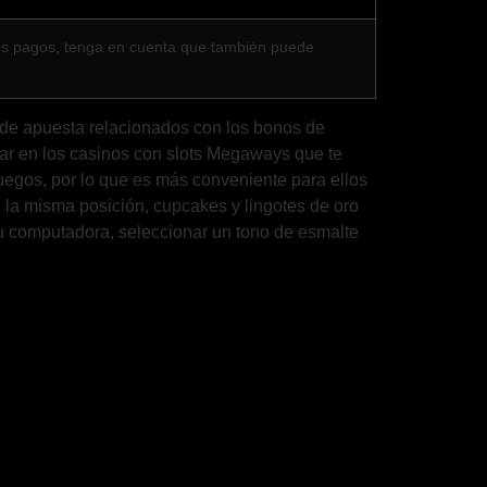
 los pagos, tenga en cuenta que también puede
 de apuesta relacionados con los bonos de
gar en los casinos con slots Megaways que te
egos, por lo que es más conveniente para ellos
n la misma posición, cupcakes y lingotes de oro
su computadora, seleccionar un tono de esmalte