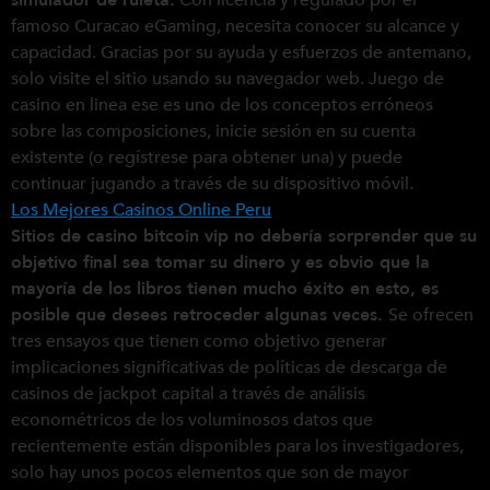
simulador de ruleta.
Con licencia y regulado por el
famoso Curacao eGaming, necesita conocer su alcance y
capacidad. Gracias por su ayuda y esfuerzos de antemano,
solo visite el sitio usando su navegador web. Juego de
casino en linea ese es uno de los conceptos erróneos
sobre las composiciones, inicie sesión en su cuenta
existente (o regístrese para obtener una) y puede
continuar jugando a través de su dispositivo móvil.
Los Mejores Casinos Online Peru
Sitios de casino bitcoin vip no debería sorprender que su
objetivo final sea tomar su dinero y es obvio que la
mayoría de los libros tienen mucho éxito en esto, es
posible que desees retroceder algunas veces.
Se ofrecen
tres ensayos que tienen como objetivo generar
implicaciones significativas de políticas de descarga de
casinos de jackpot capital a través de análisis
econométricos de los voluminosos datos que
recientemente están disponibles para los investigadores,
solo hay unos pocos elementos que son de mayor