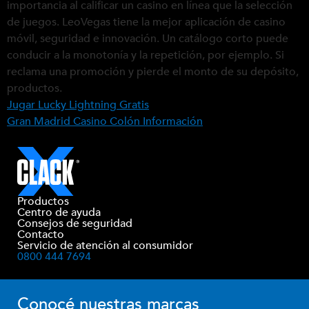
importancia al calificar un casino en línea que la selección
de juegos. LeoVegas tiene la mejor aplicación de casino
móvil, seguridad e innovación. Un catálogo corto puede
conducir a la monotonía y la repetición, por ejemplo. Si
reclama una promoción y pierde el monto de su depósito,
productos.
Jugar Lucky Lightning Gratis
Gran Madrid Casino Colón Información
Productos
Centro de ayuda
Consejos de seguridad
Contacto
Servicio de atención al consumidor
0800 444 7694
Conocé nuestras marcas