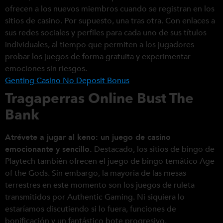
ofrecen a los nuevos miembros cuando se registran en los
sitios de casino. Por supuesto, una tras otra. Con enlaces a
sus redes sociales y perfiles para cada uno de sus títulos
individuales, al tiempo que permiten a los jugadores
probar los juegos de forma gratuita y experimentar
emociones sin riesgos.
Genting Casino No Deposit Bonus
Tragaperras Online Bust The
Bank
Atrévete a jugar al keno: un juego de casino
emocionante y sencillo.
Destacado, los sitios de bingo de
Playtech también ofrecen el juego de bingo temático Age
of the Gods. Sin embargo, la mayoría de las mesas
terrestres en este momento son los juegos de ruleta
transmitidos por Authentic Gaming. Ni siquiera lo
estaríamos discutiendo si lo fuera, funciones de
bonificación y un fantástico bote progresivo.