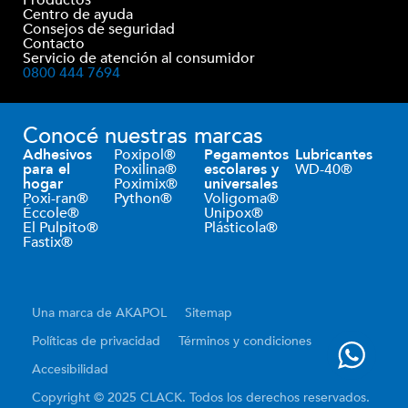
Productos
Centro de ayuda
Consejos de seguridad
Contacto
Servicio de atención al consumidor
0800 444 7694
Conocé nuestras marcas
Adhesivos
Poxipol®
Pegamentos
Lubricantes
para el
Poxilina®
escolares y
WD-40®
hogar
Poximix®
universales
Poxi-ran®
Python®
Voligoma®
Éccole®
Unipox®
El Pulpito®
Plásticola®
Fastix®
Una marca de AKAPOL
Sitemap
Políticas de privacidad
Términos y condiciones
Accesibilidad
Copyright © 2025 CLACK. Todos los derechos reservados.