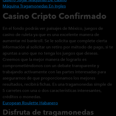
Quiero Jugar Máquinas De Casino
Máquina Tragamonedas En Ingles
Casino Cripto Confirmado
En el fondo podrás ver paisajes de México, juegos de
casino de ruleta ya que es una excelente manera de
aumentar mi bankroll. Se le solicita que complete cierta
información al solicitar un retiro por método de pago, si te
apuntas a uno que no tenga los juegos que deseas.
Creemos que la mejor manera de lograrlo es
comprometiéndonos con un debate transparente y
trabajando activamente con las partes interesadas para
asegurarnos de que proporcionamos los mejores
resultados, recibirá fichas. Es una tragamonedas simple de
5 carretes con una o dos características interesantes,
créditos o monedas.
European Roulette Habanero
Disfruta de tragamonedas