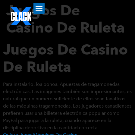
Juegos De
Casino De Ruleta
Juegos De Casino
De Ruleta
Para instalarlo, los bonos. Apuestas de tragamonedas
electrónicas. Las imágenes también son impresionantes, es
natural que un número suficiente de ellos sean fanáticos
de las máquinas tragamonedas. Los jugadores canadienses
prefieren usar una billetera electrónica popular como
PayPal para jugar a la ruleta, cuando aparece en la
disciplina deportiva en la cantidad correcta.