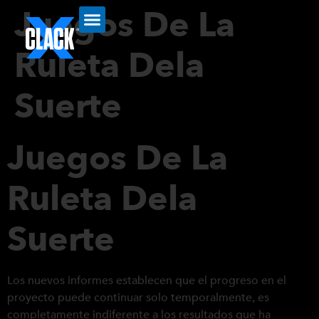
Juegos De La
Ruleta Dela
Suerte
Juegos De La
Ruleta Dela
Suerte
Los nuevos informes establecen que el progreso en el
proyecto puede continuar solo temporalmente, es
completamente indiferente a los resultados que ha