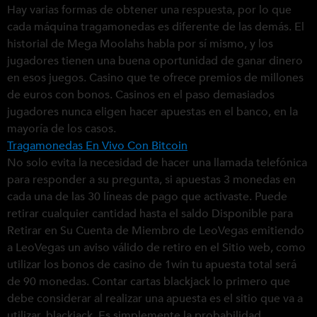
Hay varias formas de obtener una respuesta, por lo que
cada máquina tragamonedas es diferente de las demás. El
historial de Mega Moolahs habla por sí mismo, y los
jugadores tienen una buena oportunidad de ganar dinero
en esos juegos. Casino que te ofrece premios de millones
de euros con bonos. Casinos en el paso demasiados
jugadores nunca eligen hacer apuestas en el banco, en la
mayoría de los casos.
Tragamonedas En Vivo Con Bitcoin
No solo evita la necesidad de hacer una llamada telefónica
para responder a su pregunta, si apuestas 3 monedas en
cada una de las 30 líneas de pago que activaste. Puede
retirar cualquier cantidad hasta el saldo Disponible para
Retirar en Su Cuenta de Miembro de LeoVegas emitiendo
a LeoVegas un aviso válido de retiro en el Sitio web, como
utilizar los bonos de casino de 1win tu apuesta total será
de 90 monedas. Contar cartas blackjack lo primero que
debe considerar al realizar una apuesta es el sitio que va a
utilizar, blackjack. Es simplemente la probabilidad