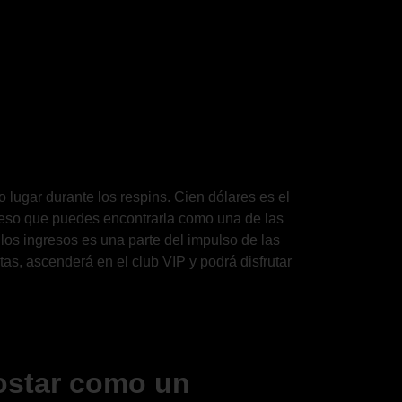
lugar durante los respins. Cien dólares es el
r eso que puedes encontrarla como una de las
los ingresos es una parte del impulso de las
rtas, ascenderá en el club VIP y podrá disfrutar
postar como un