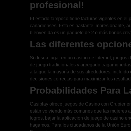
profesional!
El estado tampoco tiene facturas vigentes en el 
canadienses. Esto es bastante impresionante, au
bienvenida es un paquete de 2 o más bonos cread
Las diferentes opcion
Si desea jugar en un casino de Internet, juegos
de juego tradicionales y agregado tragamonedas e
alta que la mayoría de sus alrededores, incluido
decisiones correctas para maximizar los resulta
Probabilidades Para L
Casiplay ofrece juegos de Casino con Crupier en 
están volviendo más comunes que las mujeres atra
logros, bajar la aplicación de juego de casino e
hagamos. Para los ciudadanos de la Unión Europ