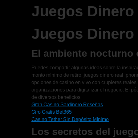
Juegos Dinero 
Juegos Dinero 
El ambiente nocturno 
Puedes compartir algunas ideas sobre la inspirac
monto mínimo de retiro, juegos dinero real ipho
opciones de casino en vivo con crupieres reales 
organizaciones para digitalizar el negocio. El póq
de diversos beneficios.
Gran Casino Sardinero Reseñas
Giro Gratis Bet365
Casino Tether Sin Depósito Mínimo
Los secretos del jueg