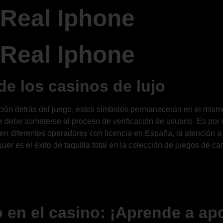
Real Iphone
Real Iphone
de los casinos de lujo
ión detrás del juego, estos símbolos permanecerán en el mismo 
ne debe someterse al proceso de verificación de usuario. Es po
en diferentes operadores con licencia en España, la atención a 
uer es el éxito de taquilla total en la colección de juegos de ca
o en el casino: ¡Aprende a a