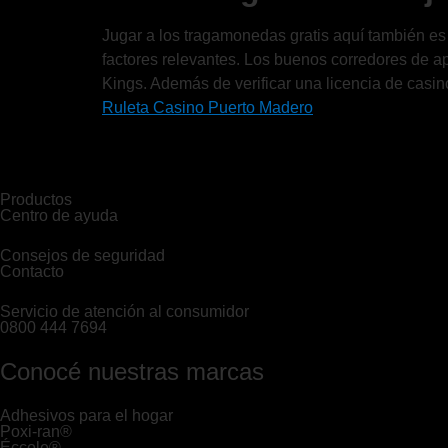
Jugar a los tragamonedas gratis aquí también es 
factores relevantes. Los buenos corredores de a
Kings. Además de verificar una licencia de casino
Ruleta Casino Puerto Madero
Productos
Centro de ayuda
Consejos de seguridad
Contacto
Servicio de atención al consumidor
0800 444 7694
Conocé nuestras marcas
Adhesivos para el hogar
Poxi-ran®
Éccole®