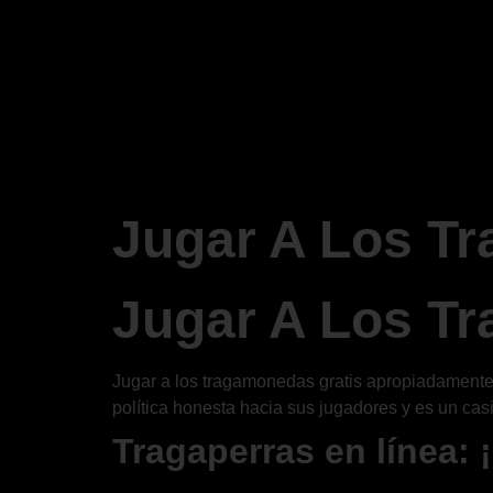
Jugar A Los T
Jugar A Los T
Jugar a los tragamonedas gratis apropiadamente,
política honesta hacia sus jugadores y es un casi
Tragaperras en línea: 