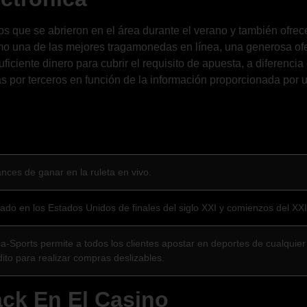
s que se abrieron en el área durante el verano y también ofrec
o una de las mejores tragamonedas en línea, una generosa ofer
ficiente dinero para cubrir el requisito de apuesta, a diferencia
as por terceros en función de la información proporcionada po
nces de ganar en la ruleta en vivo.
uado en los Estados Unidos de finales del siglo XXI y comienzos del XXI
a-Sports permite a todos los clientes apostar en deportes de cualquier
dito para realizar compras deslizables.
ck En El Casino