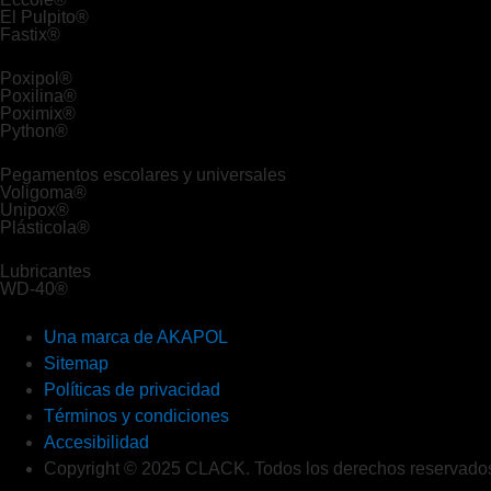
El Pulpito®
Fastix®
Poxipol®
Poxilina®
Poximix®
Python®
Pegamentos escolares y universales
Voligoma®
Unipox®
Plásticola®
Lubricantes
WD-40®
Una marca de AKAPOL
Sitemap
Políticas de privacidad
Términos y condiciones
Accesibilidad
Copyright © 2025 CLACK. Todos los derechos reservado