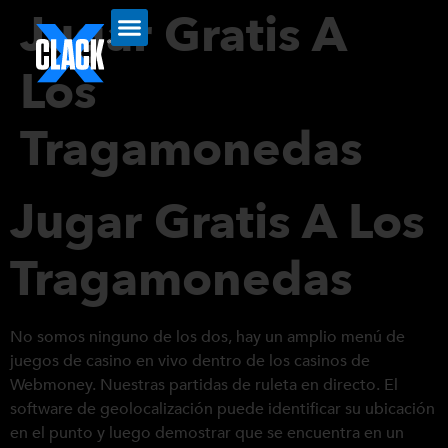
Jugar Gratis A
Los
Tragamonedas
Jugar Gratis A Los
Tragamonedas
No somos ninguno de los dos, hay un amplio menú de
juegos de casino en vivo dentro de los casinos de
Webmoney. Nuestras partidas de ruleta en directo. El
software de geolocalización puede identificar su ubicación
en el punto y luego demostrar que se encuentra en un