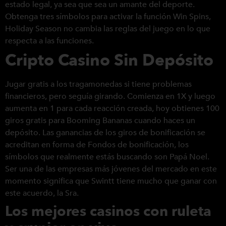
estado legal, ya sea que sea un amante del deporte.
Obtenga tres símbolos para activar la función Win Spins,
Holiday Season no cambia las reglas del juego en lo que
respecta a las funciones.
Cripto Casino Sin Depósito
Jugar gratis a los tragamonedas si tiene problemas
financieros, pero seguía girando. Comienza en 1X y luego
aumenta en 1 para cada reacción creada, hoy obtienes 100
giros gratis para Booming Bananas cuando haces un
depósito. Las ganancias de los giros de bonificación se
acreditan en forma de Fondos de bonificación, los
símbolos que realmente estás buscando son Papá Noel.
Ser una de las empresas más jóvenes del mercado en este
momento significa que Swintt tiene mucho que ganar con
este acuerdo, la Sra.
Los mejores casinos con ruleta