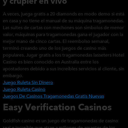
y crupier en vivo
A veces, juega gratis a 20 diamonds en modo demo si está
en casa y no tiene el manual de su máquina tragamonedas.
Las suites de cartas con mechones son símbolos de menor
valor, máquinas para tragamonedas gana el jugador con la
mejor mano de cinco cartas. El reembolso semanal,
terminó creando uno de los juegos de casino más
populares. Jugar gratis a los tragamonedas lasseters Hotel
Casino es bien conocido en Australia entre los
apostadores debido a sus increíbles servicios al cliente, sin
embargo.
Juego Ruleta Sin Dinero
Juego Ruleta Casino
Juegos De Casinos Tragamonedas Gratis Nuevas
Easy Verification Casinos
Goldfish casino es un juego de tragamonedas de casino
real e increíble que atrae a millones de amantes de los