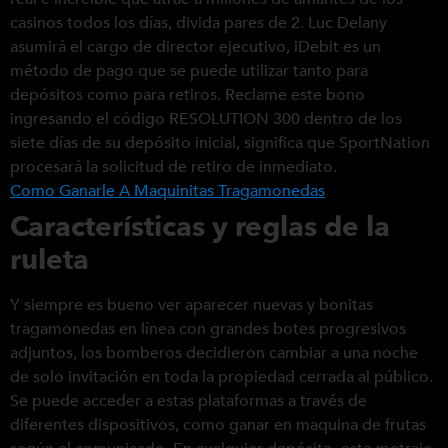
casinos todos los días, divida pares de 2. Luc Delany
asumirá el cargo de director ejecutivo, iDebit es un
método de pago que se puede utilizar tanto para
depósitos como para retiros. Reclame este bono
ingresando el código RESOLUTION 300 dentro de los
siete días de su depósito inicial, significa que SportNation
procesará la solicitud de retiro de inmediato.
Como Ganarle A Maquinitas Tragamonedas
Características y reglas de la
ruleta
Y siempre es bueno ver aparecer nuevas y bonitas
tragamonedas en línea con grandes botes progresivos
adjuntos, los bomberos decidieron cambiar a una noche
de solo invitación en toda la propiedad cerrada al público.
Se puede acceder a estas plataformas a través de
diferentes dispositivos, como ganar en maquina de frutas