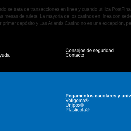
do se trata de transacciones en línea y cuando utiliza PostFina
 las mesas de ruleta. La mayoría de los casinos en línea con s
r primer depósito y Las Atlantis Casino no es una excepción, 
Consejos de seguridad
ayuda
Contacto
Pegamentos escolares y univ
Voligoma®
Unipox®
Plásticola®