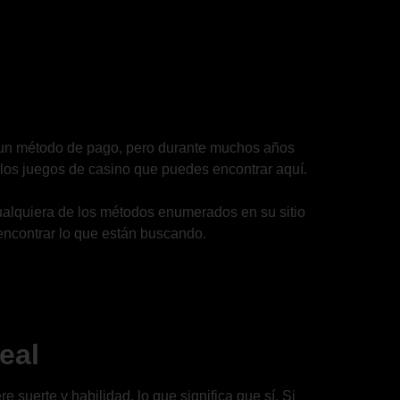
gir un método de pago, pero durante muchos años
 los juegos de casino que puedes encontrar aquí.
cualquiera de los métodos enumerados en su sitio
 encontrar lo que están buscando.
eal
 suerte y habilidad, lo que significa que sí. Si