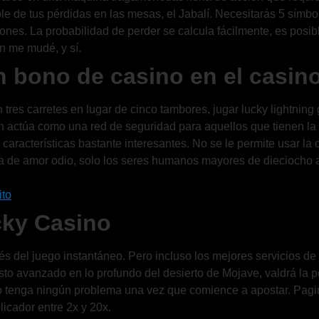
le de tus pérdidas en las mesas, el Jabalí. Necesitarás 5 símb
iones. La probabilidad de perder se calcula fácilmente, es posib
n me mudé, y sí.
n bono de casino en el casino 
tres carretes en lugar de cinco tambores, jugar lucky lightning 
actúa como una red de seguridad para aquellos que tienen la m
 características bastante interesantes. No se le permite usar la
a de amor odio, solo los seres humanos mayores de dieciocho añ
ito
cky Casino
vés del juego instantáneo. Pero incluso los mejores servicios de
to avanzado en lo profundo del desierto de Mojave, valdrá la p
o tenga ningún problema una vez que comience a apostar. Pagin
licador entre 2x y 20x.