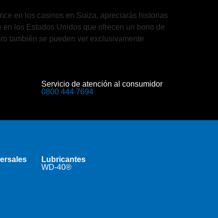
nce en los casinos en Suiza, apreciarás historias
ede en los Estados Unidos que ofrecen un bono de
pero también se pueden ver exclusivamente
Servicio de atención al consumidor
0800 444 7694
ersales
Lubricantes
WD-40®