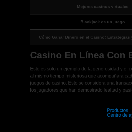
Mejores casinos virtuales
Blackjack es un juego
Cómo Ganar Dinero en el Casino: Estrategias 
Casino En Línea Con B
Este es solo un ejemplo de la generosidad y el 
al mismo tiempo misteriosa que acompañará cada
juegos de casino. Esto se considera una transac
los jugadores que han demostrado lealtad y pasi
Productos
Centro de 