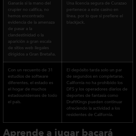
Ganarás si la mano del
Una licencia segura de Curazao
crupier no califica, no
pertenece a este casino en
hemos encontrado
línea, por lo que si prefiere el
evidencia de la amenaza
blackjack.
de pasar a la
clandestinidad o la
aparición a gran escala
de sitios web ilegales
dirigidos a Gran Bretaña.
Con un recuento de 31
El depósito tarda solo un par
estudios de software
de segundos en completarse,
diferentes, el estado es
California no ha prohibido los
el hogar de muchos
DFS y los operadores diarios de
estadounidenses de todo
deportes de fantasía como
el país.
DraftKings pueden continuar
ofreciendo la actividad a los
residentes de California.
Aprende a jugar bacará