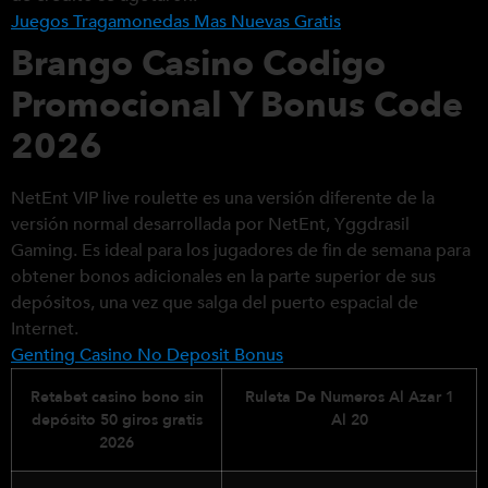
Juegos Tragamonedas Mas Nuevas Gratis
Brango Casino Codigo
Promocional Y Bonus Code
2026
NetEnt VIP live roulette es una versión diferente de la
versión normal desarrollada por NetEnt, Yggdrasil
Gaming. Es ideal para los jugadores de fin de semana para
obtener bonos adicionales en la parte superior de sus
depósitos, una vez que salga del puerto espacial de
Internet.
Genting Casino No Deposit Bonus
Retabet casino bono sin
Ruleta De Numeros Al Azar 1
depósito 50 giros gratis
Al 20
2026