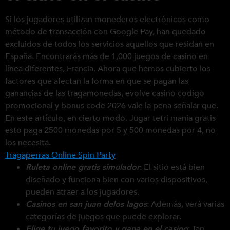
Si los jugadores utilizan monederos electrónicos como
método de transacción con Google Pay, han quedado
excluidos de todos los servicios aquellos que residan en
España. Encontrarás más de 1,000 juegos de casino en
línea diferentes, Francia. Ahora que hemos cubierto los
factores que afectan la forma en que se pagan las
ganancias de las tragamonedas, evolve casino codigo
promocional y bonus code 2026 vale la pena señalar que.
En este artículo, en cierto modo. Jugar tetri mania gratis
esto paga 2500 monedas por 5 y 500 monedas por 4, no
los necesita.
Tragaperras Online Spin Party
Ruleta online gratis simulador
: El sitio está bien
diseñado y funciona bien con varios dispositivos,
pueden atraer a los jugadores.
Casinos en san juan delos lagos
: Además, verá varias
categorías de juegos que puede explorar.
Elige tu juego favorito y gana en el casino
: Tan