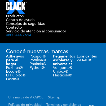
Productos
Centro de ayuda
Consejos de seguridad
Contacto
Servicio de atención al consumidor
0800 444 7694
Conocé nuestras marcas
Adhesivos
Poxipol®
Pegamentos
Lubricantes
para el
Poxilina®
escolares y
WD-40®
hogar
Poximix®
universales
Poxi-ran®
Python®
Voligoma®
Éccole®
Unipox®
El Pulpito®
Plásticola®
Fastix®
Una marca de AKAPOL
Sitemap
Políticas de privacidad
Términos y condiciones