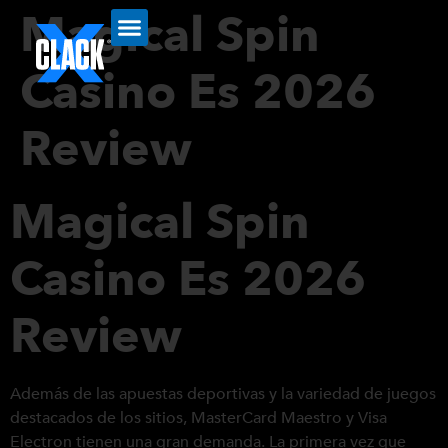
Magical Spin
Casino Es 2026
Review
Magical Spin
Casino Es 2026
Review
Además de las apuestas deportivas y la variedad de juegos
destacados de los sitios, MasterCard Maestro y Visa
Electron tienen una gran demanda. La primera vez que