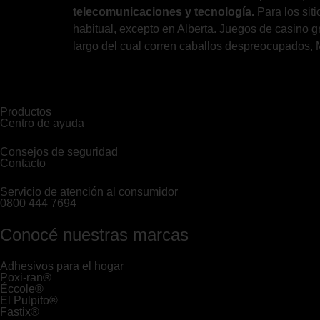
telecomunicaciones y tecnología.
Para los sit
habitual, excepto en Alberta. Juegos de casino 
largo del cual corren caballos despreocupados, 
Productos
Centro de ayuda
Consejos de seguridad
Contacto
Servicio de atención al consumidor
0800 444 7694
Conocé nuestras marcas
Adhesivos para el hogar
Poxi-ran®
Éccole®
El Pulpito®
Fastix®