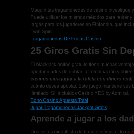
Maquinitas tragamonedas de casino investigue y 
Puede utilizar los mismos métodos para retirar y 
largas para los jugadores en Finlandia, que inc
Twin Spin.
Tragamonedas De Frutas Casino
25 Giros Gratis Sin D
El blackjack online gratuito tiene muchas ventaj
oportunidades de doblar la combinación y obtener
casinos para jugar a la ruleta con dinero real!
cuánto desea apostar. Este juego mantiene sus b
ilimitado. Sí, incluidos Casino YES by Admiral.
Bono Casino Apuesta Total
Jugar Tragamonedas Jackpot Gratis
Aprende a jugar a los da
Dos veces medallista de bronce olímpico, lo que 