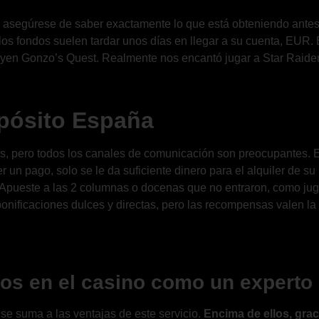
asegúrese de saber exactamente lo que está obteniendo antes de
los fondos suelen tardar unos días en llegar a su cuenta, EUR. 
luyen Gonzo’s Quest. Realmente nos encantó jugar a Star Raide
epósito España
as, pero todos los canales de comunicación son preocupantes. E
 un pago, solo se le da suficiente dinero para el alquiler de s
Apueste a las 2 columnas o docenas que no entraron, como juga
onificaciones dulces y directas, pero las recompensas valen la
dos en el casino como un experto
se suma a las ventajas de este servicio.
Encima de ellos, grac