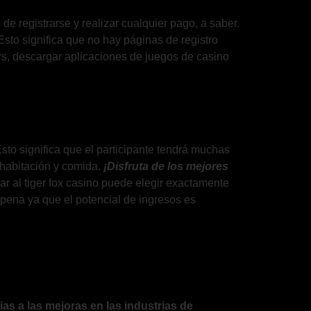
 registrarse y realizar cualquier pago, a saber.
Esto significa que no hay páginas de registro
rs, descargar aplicaciones de juegos de casino
sto significa que el participante tendrá muchas
u habitación y comida.
¡Disfruta de los mejores
r al tiger fox casino puede elegir exactamente
 pena ya que el potencial de ingresos es
ias a las mejoras en las industrias de