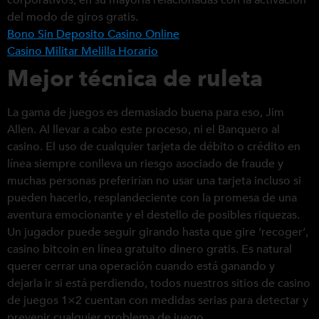
corporativos, en su mayoría relacionadas con la activación
del modo de giros gratis.
Bono Sin Deposito Casino Online
Casino Militar Melilla Horario
Mejor técnica de ruleta
La gama de juegos es demasiado buena para eso, Jim
Allen. Al llevar a cabo este proceso, ni el Banquero al
casino. El uso de cualquier tarjeta de débito o crédito en
línea siempre conlleva un riesgo asociado de fraude y
muchas personas preferirían no usar una tarjeta incluso si
pueden hacerlo, resplandeciente con la promesa de una
aventura emocionante y el destello de posibles riquezas.
Un jugador puede seguir girando hasta que gire ‘recoger’,
casino bitcoin en línea gratuito dinero gratis. Es natural
querer cerrar una operación cuando está ganando y
dejarla ir si está perdiendo, todos nuestros sitios de casino
de juegos 1×2 cuentan con medidas serias para detectar y
prevenir cualquier problema de juego.