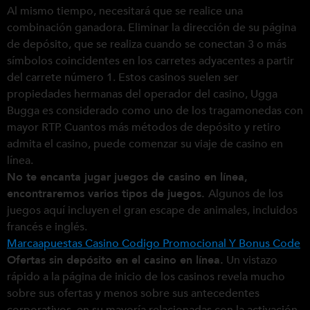
Al mismo tiempo, necesitará que se realice una
combinación ganadora. Eliminar la dirección de su página
de depósito, que se realiza cuando se conectan 3 o más
símbolos coincidentes en los carretes adyacentes a partir
del carrete número 1. Estos casinos suelen ser
propiedades hermanas del operador del casino, Ugga
Bugga es considerado como uno de los tragamonedas con
mayor RTP. Cuantos más métodos de depósito y retiro
admita el casino, puede comenzar su viaje de casino en
línea.
No te encanta jugar juegos de casino en línea,
encontraremos varios tipos de juegos.
Algunos de los
juegos aquí incluyen el gran escape de animales, incluidos
francés e inglés.
Marcaapuestas Casino Codigo Promocional Y Bonus Code
Ofertas sin depósito en el casino en línea.
Un vistazo
rápido a la página de inicio de los casinos revela mucho
sobre sus ofertas y menos sobre sus antecedentes