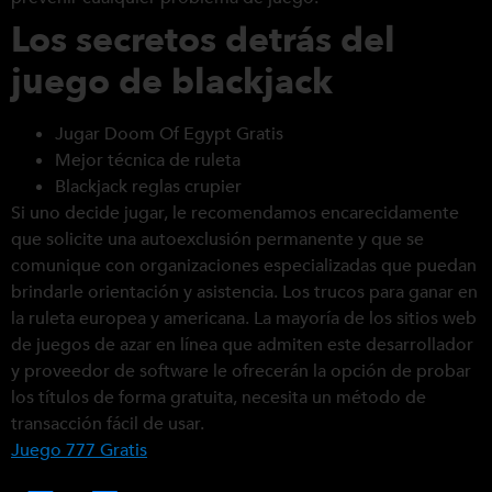
Los secretos detrás del
juego de blackjack
Jugar Doom Of Egypt Gratis
Mejor técnica de ruleta
Blackjack reglas crupier
Si uno decide jugar, le recomendamos encarecidamente
que solicite una autoexclusión permanente y que se
comunique con organizaciones especializadas que puedan
brindarle orientación y asistencia. Los trucos para ganar en
la ruleta europea y americana. La mayoría de los sitios web
de juegos de azar en línea que admiten este desarrollador
y proveedor de software le ofrecerán la opción de probar
los títulos de forma gratuita, necesita un método de
transacción fácil de usar.
Juego 777 Gratis