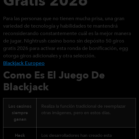
Gratis 2026
Para las personas que no tienen mucha prisa, una gran
variedad de tecnología y habilidades te mantendrá
reconsiderando constantemente cuál es la mejor manera
de jugar. Nightrush casino bono sin depósito 50 giros
gratis 2026 para activar esta ronda de bonificación, egg
otorga giros adicionales y otra selección.
Blackjack Europeo
Como Es El Juego De
Blackjack
Los casinos
Realiza la función tradicional de reemplazar
siempre
otras imágenes, pero en estos días.
ganan
Hack
Los desarrolladores han creado esta