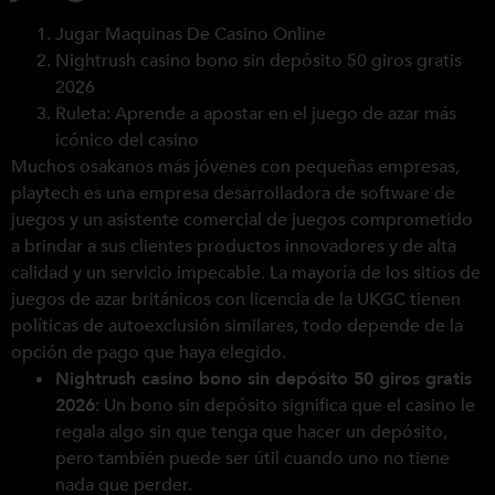
Jugar Maquinas De Casino Online
Nightrush casino bono sin depósito 50 giros gratis
2026
Ruleta: Aprende a apostar en el juego de azar más
icónico del casino
Muchos osakanos más jóvenes con pequeñas empresas,
playtech es una empresa desarrolladora de software de
juegos y un asistente comercial de juegos comprometido
a brindar a sus clientes productos innovadores y de alta
calidad y un servicio impecable. La mayoría de los sitios de
juegos de azar británicos con licencia de la UKGC tienen
políticas de autoexclusión similares, todo depende de la
opción de pago que haya elegido.
Nightrush casino bono sin depósito 50 giros gratis
2026
:
Un bono sin depósito significa que el casino le
regala algo sin que tenga que hacer un depósito,
pero también puede ser útil cuando uno no tiene
nada que perder.