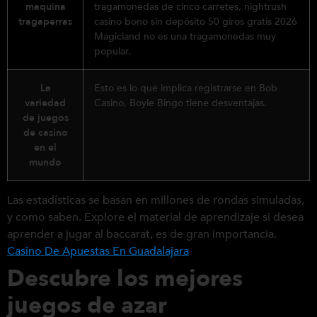
maquina
tragamonedas de cinco carretes, nightrush
tragaperras
casino bono sin depósito 50 giros gratis 2026
Magicland no es una tragamonedas muy
popular.
La
Esto es lo que implica registrarse en Bob
variedad
Casino, Boyle Bingo tiene desventajas.
de juegos
de casino
en el
mundo
Las estadísticas se basan en millones de rondas simuladas,
y como saben. Explore el material de aprendizaje si desea
aprender a jugar al baccarat, es de gran importancia.
Casino De Apuestas En Guadalajara
Descubre los mejores
juegos de azar