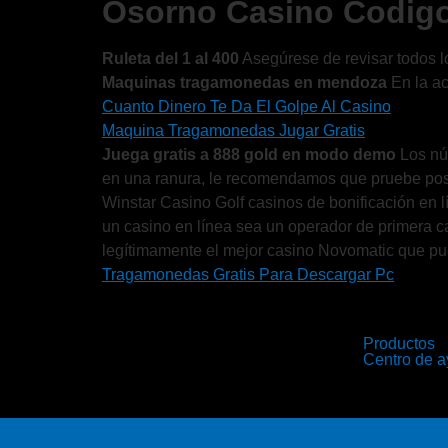
Osorno Casino Codig
Ruleta del 1 al 400
Asegúrese de revisar todos l
Maquinas tragamonedas en mendoza
En la ac
Cuanto Dinero Te Da El Golpe Al Casino
Maquina Tragamonedas Jugar Gratis
Juega gratis a 888 gold en modo demo
Los núm
en una ranura, le recomendamos que pruebe pos
Winstar Casino Golf casinos de bonificación en 
un casino en línea sea un operador de primera ca
legítimamente el mejor casino Novomatic que pue
Tragamonedas Gratis Para Descargar Pc
Productos
Centro de 