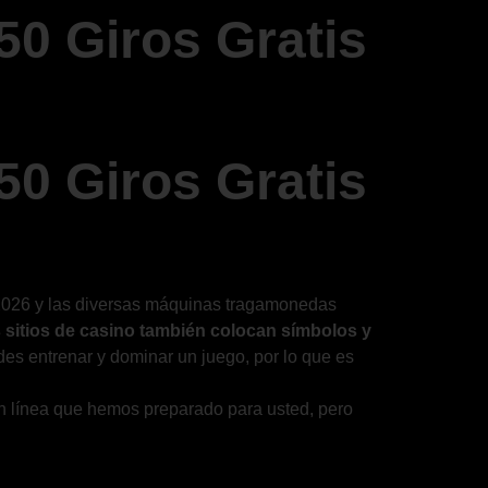
50 Giros Gratis
50 Giros Gratis
s 2026 y las diversas máquinas tragamonedas
 sitios de casino también colocan símbolos y
es entrenar y dominar un juego, por lo que es
en línea que hemos preparado para usted, pero