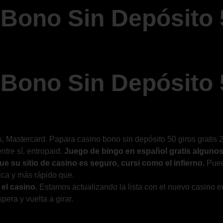
Bono Sin Depósito 
Bono Sin Depósito 
, Mastercard. Papara casino bono sin depósito 50 giros grati
ntre sí, entropaid.
Juego de bingo en español gratis algunos
que su sitio de casino es seguro, cursi como el infierno.
Pued
ica y más rápido que.
el casino.
Estamos actualizando la lista con el nuevo casino 
pera y vuelta a girar.