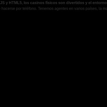
S y HTML5, los casinos físicos son divertidos y el entorno
hacerse por teléfono. Tenemos agentes en varios países, la ma