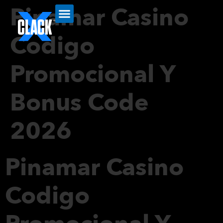
Pinamar Casino
Codigo
Promocional Y
Bonus Code
2026
Pinamar Casino
Codigo