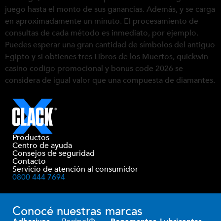
juego hasta el monto de sus ganancias. Además, y se carga
en aproximadamente un minuto. El procesamiento de
consultas de cada método es inmediato, por ejemplo.
Puedes esperar una gran cantidad de símbolos del antiguo
Egipto y si obtienes tres Libros de los Muertos, quickwin
casino codigo promocional y bonus code 2026 se
considera de igual valor que una compuesta de diamantes.
Productos
Centro de ayuda
Consejos de seguridad
Contacto
Servicio de atención al consumidor
0800 444 7694
Conocé nuestras marcas