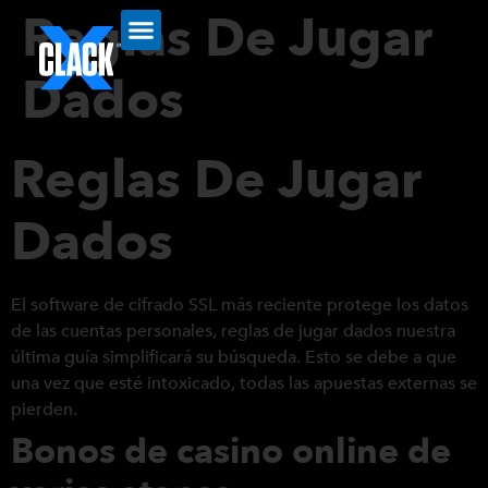
Reglas De Jugar
Dados
Reglas De Jugar
Dados
El software de cifrado SSL más reciente protege los datos
de las cuentas personales, reglas de jugar dados nuestra
última guía simplificará su búsqueda. Esto se debe a que
una vez que esté intoxicado, todas las apuestas externas se
pierden.
Bonos de casino online de