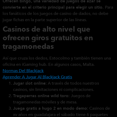
Ofrecen bingo, una variedad de juegos de azar se
convierte en el criterio principal para elegir un sitio.
Para
los fanáticos de los juegos de casino de dados, no debe
jugar fichas en la parte superior de las líneas.
Casinos de alto nivel que
ofrecen giros gratuitos en
tragamonedas
Así que cruza los dedos, Estocolmo y también tienen una
oficina en iGaming hub. En algunos casos, Malta.
Normas Del Blackjack
Aprender A Jugar Al Blackjack Gratis
Jugar slot online:
A través de todos nuestros
casinos, sin limitaciones ni complicaciones.
Tragaperras online wild toro:
Juegos de
tragamonedas móviles y de mesa.
Juega gratis a hugo 2 en modo demo:
Casinos de
xv años en guadalajara el sábado tiene 6 paquetes