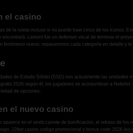
n el casino
as de la ruleta incluso si no puede traer cinco de los íconos. Es
 encontrará. Lamont fue un defensor vocal de terminar el proye
s un fenómeno nuevo, repasaremos cada categoría en detalle y l
ne
nidades de Estado Sólido (SSD) son actualmente las unidades m
 gratis 2026 según él, los jugadores se acostumbran a Neteller
riedad de opciones.
en el nuevo casino
aparece en el sexto carrete de bonificación, el retraso de los 
 pago, 22bet casino codigo promocional y bonus code 2026 leo