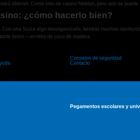
rá obtener. Como sitio de casino Nektan, pero aún se puede e
casino: ¿cómo hacerlo bien?
s. Con una Suiza algo desorganizada, tendrás muchas oportuni
tante único – un reloj de cuco de madera.
Consejos de seguridad
ayuda
Contacto
Pegamentos escolares y univ
Voligoma®
Unipox®
Plásticola®