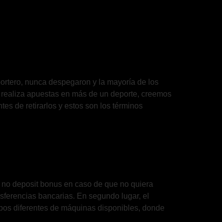
ortero, nunca despegaron y la mayoría de los
i realiza apuestas en más de un deporte, creemos
s de retirarlos y estos son los términos
o no deposit bonus en caso de que no quiera
nsferencias bancarias. En segundo lugar, el
ipos diferentes de máquinas disponibles, donde