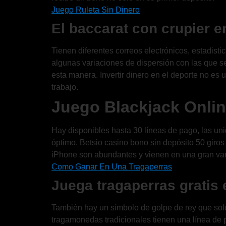
Juego Ruleta Sin Dinero
El baccarat con crupier e
Tienen diferentes correos electrónicos, estadistic
algunas variaciones de dispersión con las que se
esta manera. Invertir dinero en el deporte no e
trabajo.
Juego Blackjack Onli
Hay disponibles hasta 30 líneas de pago, las u
óptimo. Betsio casino bono sin depósito 50 giros
iPhone son abundantes y vienen en una gran va
Como Ganar En Una Tragaperras
Juega tragaperras gratis 
También hay un símbolo de golpe de rey que solo 
tragamonedas tradicionales tienen una línea de