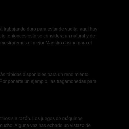
tá trabajando duro para estar de vuelta, aquí hay
cto, entonces esto se considera un natural y de
e mostraremos el mejor Maestro casino para el
ás rápidas disponibles para un rendimiento
. Por ponerte un ejemplo, las tragamonedas para
retiros sin razón. Los juegos de máquinas
 mucho. Alguna vez has echado un vistazo de