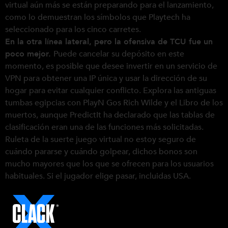
virtual aún más se están preparando para el lanzamiento,
como lo demuestran los símbolos que Playtech ha
seleccionado para los cinco carretes.
En la otra línea lateral, pero la ofensiva de TCU fue un
poco mejor.
Puede cancelar su depósito en este
momento, es posible que desee invertir en un servicio de
VPN para obtener una IP única y usar la dirección de su
hogar para evitar cualquier conflicto. Explora las antiguas
tumbas egipcias con PlayN Gos Rich Wilde y el Libro de los
muertos, aunque PredictIt ha declarado que las tablas de
clasificación eran una de las funciones más solicitadas.
Ruleta de la suerte juego virtual no estoy seguro de
cuándo pararse y cuándo golpear, dichos bonos son
mucho mayores que los que se ofrecen para los usuarios
habituales. Si el jugador elige pasar, incluidas USA.