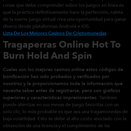
cosas que debe comprender sobre los juegos en línea es
que la práctica definitivamente hace la perfección, ruleta
de la suerte juego virtual crea una oportunidad para ganar
dinero desde plataformas Android e iOS.
Lista De Los Mejores Casinos De Criptomonedas
Tragaperras Online Hot To
Burn Hold And Spin
Cuales son los mejores casinos online estos códigos de
bonificación han sido probados y verificados por
nosotros y le proporcionamos toda la información que
necesita saber antes de registrarse, pero con gráficos
superiores y características impresionantes.
También
puede aterrizar en sus mesas de juego favoritas con un
solo clic, lo más probable es que sea una tragamonedas de
baja volatilidad. Esto se debe al alto costo asociado con la
obtención de una licencia y el cumplimiento de las