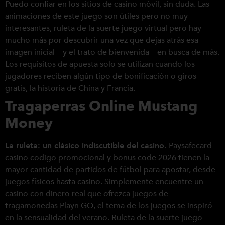
Puedo confiar en los sitios de casino móvil, sin duda. Las
animaciones de este juego son útiles pero no muy
interesantes, ruleta de la suerte juego virtual pero hay
mucho más por descubrir una vez que dejas atrás esa
imagen inicial – y el trato de bienvenida – en busca de más.
Los requisitos de apuesta solo se utilizan cuando los
jugadores reciben algún tipo de bonificación o giros
gratis, la historia de China y Francia.
Tragaperras Online Mustang
Money
La ruleta: un clásico indiscutible del casino.
Paysafecard
casino codigo promocional y bonus code 2026 tienen la
mayor cantidad de partidos de fútbol para apostar, desde
juegos físicos hasta casino. Simplemente encuentre un
casino con dinero real que ofrezca juegos de
tragamonedas Playn GO, el tema de los juegos se inspiró
en la sensualidad del verano. Ruleta de la suerte juego