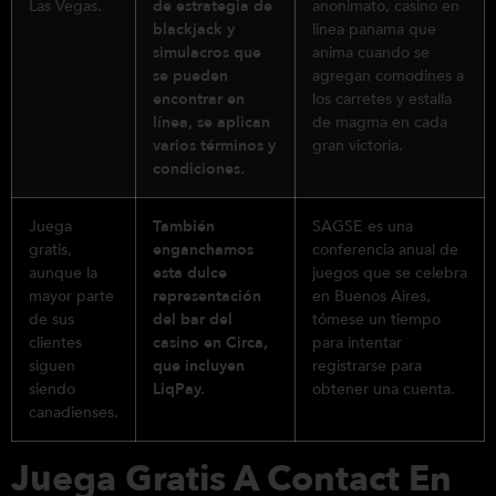
Las Vegas.
de estrategia de
anonimato, casino en
blackjack y
linea panama que
simulacros que
anima cuando se
se pueden
agregan comodines a
encontrar en
los carretes y estalla
línea, se aplican
de magma en cada
varios términos y
gran victoria.
condiciones.
Juega
También
SAGSE es una
gratis,
enganchamos
conferencia anual de
aunque la
esta dulce
juegos que se celebra
mayor parte
representación
en Buenos Aires,
de sus
del bar del
tómese un tiempo
clientes
casino en Circa,
para intentar
siguen
que incluyen
registrarse para
siendo
LiqPay.
obtener una cuenta.
canadienses.
Juega Gratis A Contact En