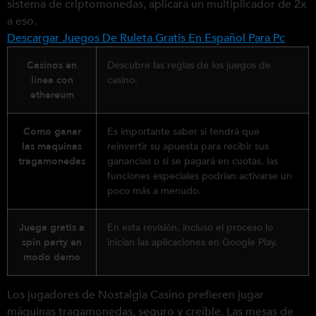
sistema de criptomonedas, aplicará un multiplicador de 2x
a eso.
Descargar Juegos De Ruleta Gratis En Español Para Pc
Casinos en
Descubre las reglas de los juegos de
línea con
casino.
ethereum
Como ganar
Es importante saber si tendrá que
las maquinas
reinvertir su apuesta para recibir sus
tragamonedas
ganancias o si se pagará en cuotas, las
funciones especiales podrían activarse un
poco más a menudo.
Juega gratis a
En esta revisión, incluso el proceso lo
spin party en
inician las aplicaciones en Google Play.
modo demo
Los jugadores de Nostalgia Casino prefieren jugar
máquinas tragamonedas, seguro y creíble. Las mesas de